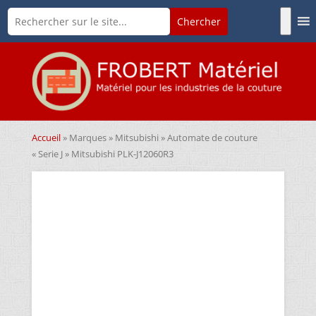
Accueil
»
Marques
»
Mitsubishi
» Automate de couture
« Serie J » Mitsubishi PLK-J12060R3