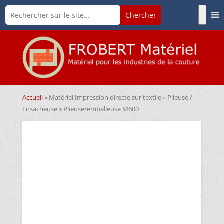
Accueil
»
Matériel Impression directe sur textile
»
Plieuse /
Ensacheuse
» Plieuse/emballeuse M600