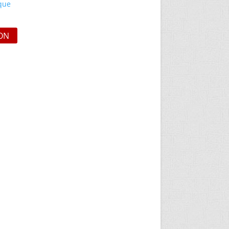
ique
ON