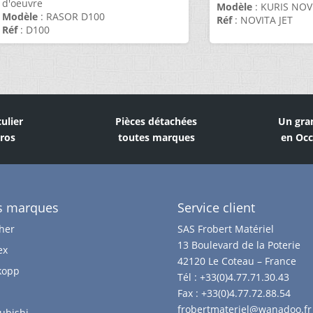
d'oeuvre
Modèle
: KURIS NOV
Modèle
: RASOR D100
Réf
: NOVITA JET
Réf
: D100
culier
Pièces détachées
Un gra
Pros
toutes marques
en Occ
s marques
Service client
her
SAS Frobert Matériel
13 Boulevard de la Poterie
ex
42120 Le Coteau – France
kopp
Tél :
+33(0)4.77.71.30.43
Fax :
+33(0)4.77.72.88.54
frobertmateriel@wanadoo.fr
ubishi