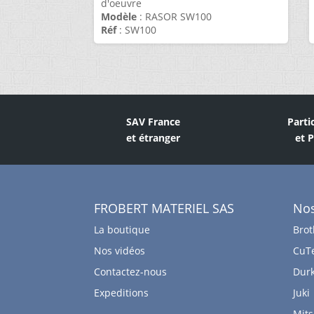
d'oeuvre
Modèle
: RASOR SW100
Réf
: SW100
SAV France
Parti
et étranger
et 
FROBERT MATERIEL SAS
No
La boutique
Brot
Nos vidéos
CuT
Contactez-nous
Dur
Expeditions
Juki
Mits