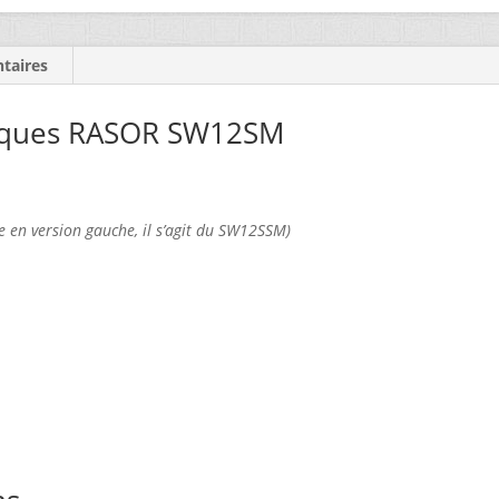
taires
niques RASOR SW12SM
e en version gauche, il s’agit du SW12SSM)