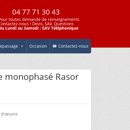
04 77 71 30 43
Pour toutes demande de renseignements
Contactez-nous
! Devis, SAV, Questions
Du Lundi au Samedi : SAV Téléphonique
epassage
Occasion
Contactez-nous
pe monophasé Rasor
 d'oeuvre