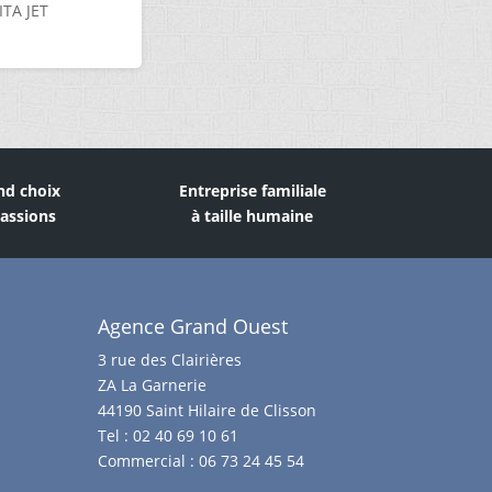
ITA JET
nd choix
Entreprise familiale
assions
à taille humaine
Agence Grand Ouest
3 rue des Clairières
ZA La Garnerie
44190 Saint Hilaire de Clisson
Tel :
02 40 69 10 61
Commercial :
06 73 24 45 54