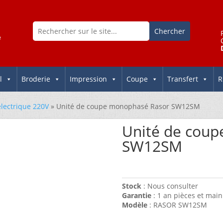
l
Broderie
Impression
Coupe
Transfert
R
électrique 220V
» Unité de coupe monophasé Rasor SW12SM
Unité de cou
SW12SM
Stock
: Nous consulter
Garantie
: 1 an pièces et main
Modèle
: RASOR SW12SM