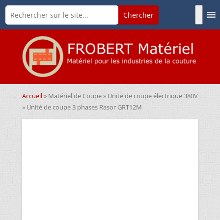
Accueil
»
Matériel de Coupe
»
Unité de coupe électrique 380V
» Unité de coupe 3 phases Rasor GRT12M