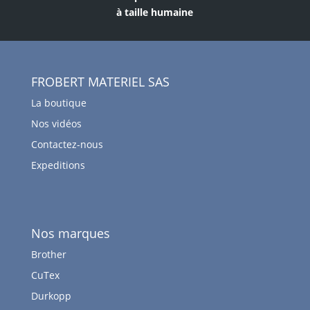
à taille humaine
FROBERT MATERIEL SAS
La boutique
Nos vidéos
Contactez-nous
Expeditions
Nos marques
Brother
CuTex
Durkopp