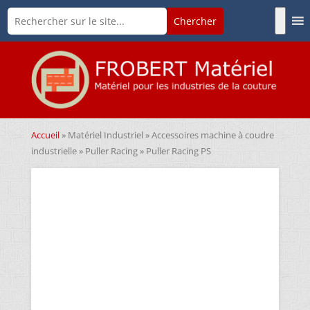
Accueil
»
Matériel Industriel
»
Accessoires machine à coudre
industrielle
»
Puller Racing
» Puller Racing PS