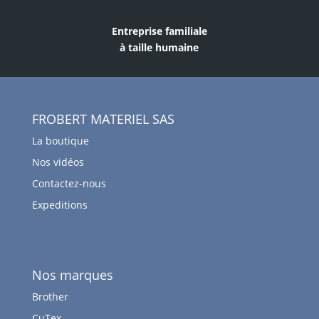
Entreprise familiale
à taille humaine
FROBERT MATERIEL SAS
La boutique
Nos vidéos
Contactez-nous
Expeditions
Nos marques
Brother
CuTex