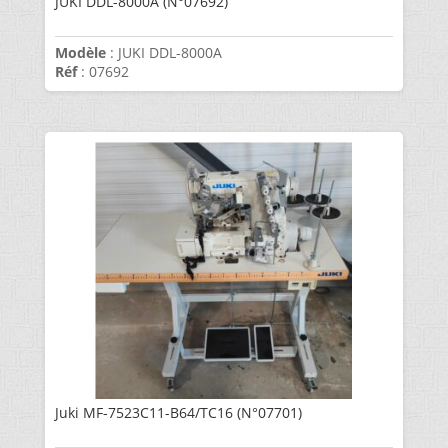
JUKI DDL-8000A (N°07692)
Modèle
: JUKI DDL-8000A
Réf
: 07692
Juki MF-7523C11-B64/TC16 (N°07701)