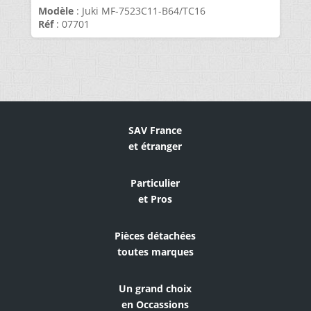
Modèle
: Juki MF-7523C11-B64/TC16
Réf
: 07701
SAV France
et étranger
Particulier
et Pros
Pièces détachées
toutes marques
Un grand choix
en Occassions