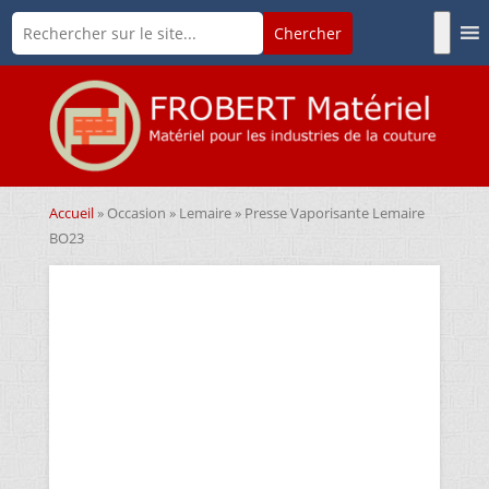
Accueil
»
Occasion
»
Lemaire
» Presse Vaporisante Lemaire
BO23