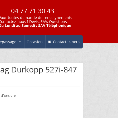
04 77 71 30 43
Pour toutes demande de renseignements
Contactez-nous
! Devis, SAV, Questions
Du Lundi au Samedi : SAV Téléphonique
epassage
Occasion
Contactez-nous
Zag Durkopp 527i-847
 d'oeuvre