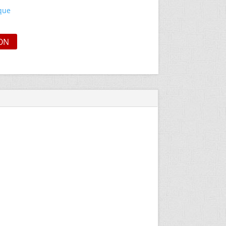
ique
ON