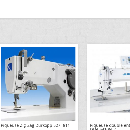
Piqueuse Zig-Zag Durkopp 527i-811
Piqueuse double ent
DLN-5410N-7