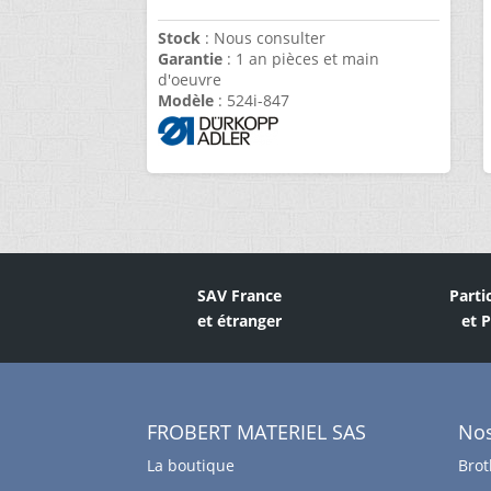
Stock
: Nous consulter
Garantie
: 1 an pièces et main
d'oeuvre
Modèle
: 524i-847
SAV France
Parti
et étranger
et 
FROBERT MATERIEL SAS
No
La boutique
Brot