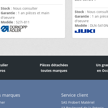
Stock
: Nous consulter
Stock
: Nous consul
Garantie
: 1 an pièces et main
Garantie
: 1 an pièc
d'oeuvre
d'oeuvre
Modèle
: 527i-811
Modèle
: DLN-5410N
culier
Pièces détachées
Un gra
Pros
toutes marques
en Occ
s marques
Service client
her
SAS Frobert Matériel
13 Boulevard de la Poterie