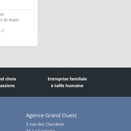
ter
es et main
-7
nd choix
Entreprise familiale
assions
à taille humaine
Agence Grand Ouest
3 rue des Clairières
ZA La Garnerie