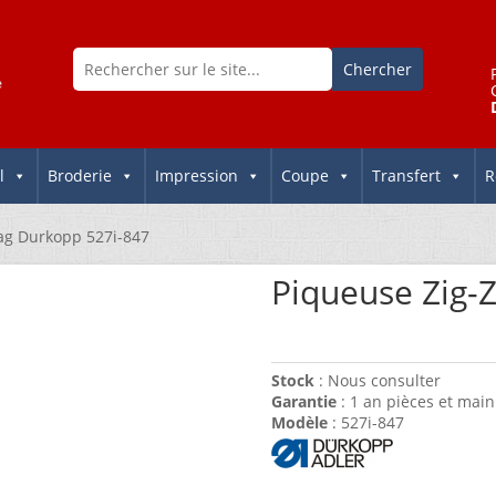
l
Broderie
Impression
Coupe
Transfert
R
ag Durkopp 527i-847
Piqueuse Zig-
Stock
: Nous consulter
Garantie
: 1 an pièces et main
Modèle
: 527i-847