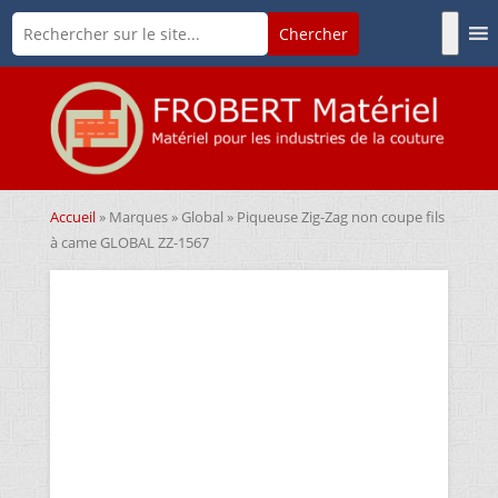
Accueil
»
Marques
»
Global
» Piqueuse Zig-Zag non coupe fils
à came GLOBAL ZZ-1567