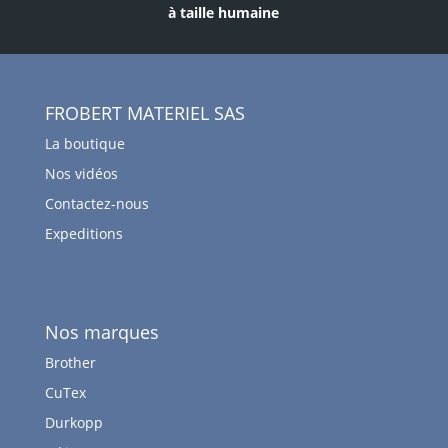
à taille humaine
FROBERT MATERIEL SAS
La boutique
Nos vidéos
Contactez-nous
Expeditions
Nos marques
Brother
CuTex
Durkopp