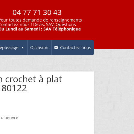
04 77 71 30 43
Pour toutes demande de renseignements
Contactez-nous
! Devis, SAV, Questions
Du Lundi au Samedi : SAV Téléphonique
epassage
Occasion
Contactez-nous
 crochet à plat
180122
 d'oeuvre