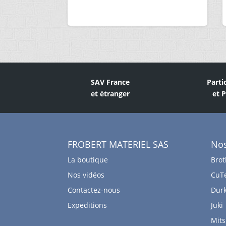
SAV France
Parti
et étranger
et 
FROBERT MATERIEL SAS
No
La boutique
Brot
Nos vidéos
CuT
Contactez-nous
Dur
Expeditions
Juki
Mits