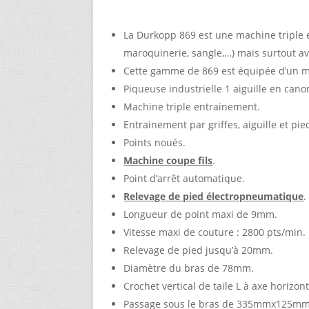
La Durkopp 869 est une machine triple
maroquinerie, sangle,…) mais surtout avec
Cette gamme de 869 est équipée d’un mo
Piqueuse industrielle 1 aiguille en cano
Machine triple entrainement.
Entrainement par griffes, aiguille et pie
Points noués.
Machine coupe fils
.
Point d’arrêt automatique.
Relevage de pied électropneumatique
.
Longueur de point maxi de 9mm.
Vitesse maxi de couture : 2800 pts/min.
Relevage de pied jusqu’à 20mm.
Diamètre du bras de 78mm.
Crochet vertical de taile L à axe horizont
Passage sous le bras de 335mmx125mm