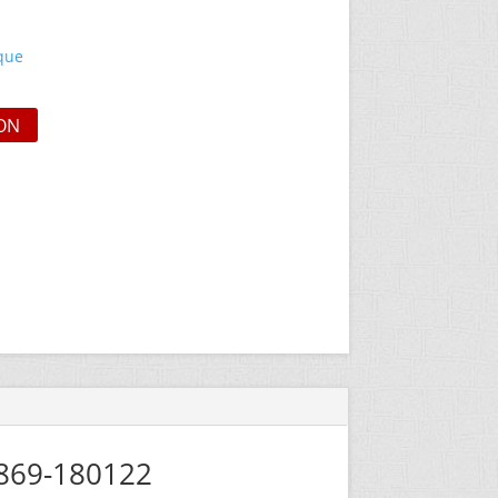
ique
ON
 869-180122