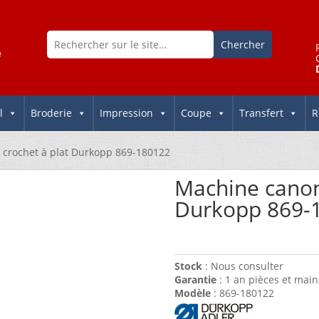
l
Broderie
Impression
Coupe
Transfert
R
crochet à plat Durkopp 869-180122
Machine canon
Durkopp 869-
Stock
: Nous consulter
Garantie
: 1 an pièces et main
Modèle
: 869-180122