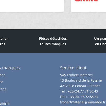
culier
Pièces détachées
Un gra
Pros
toutes marques
en Occ
s marques
Service client
her
SAS Frobert Matériel
13 Boulevard de la Poterie
ex
42120 Le Coteau – France
kopp
Tél :
+33(0)4.77.71.30.43
Fax :
+33(0)4.77.72.88.54
frobertmateriel@wanadoo.fr
ubishi