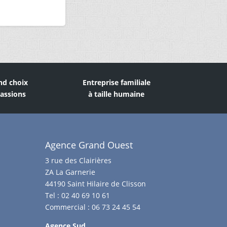
nd choix
Entreprise familiale
assions
à taille humaine
Agence Grand Ouest
3 rue des Clairières
ZA La Garnerie
44190 Saint Hilaire de Clisson
Tel :
02 40 69 10 61
Commercial :
06 73 24 45 54
Agence Sud