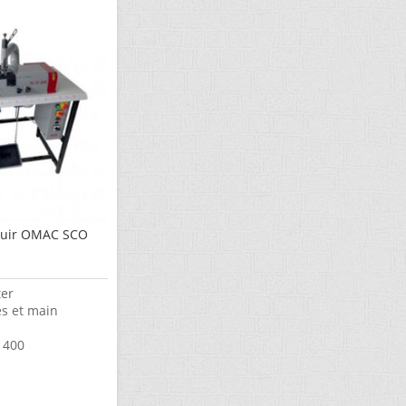
 cuir OMAC SCO
ter
es et main
 400