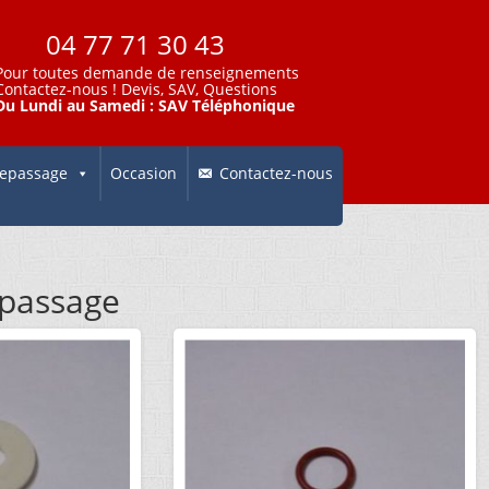
04 77 71 30 43
Pour toutes demande de renseignements
Contactez-nous
! Devis, SAV, Questions
Du Lundi au Samedi : SAV Téléphonique
epassage
Occasion
Contactez-nous
epassage