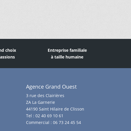
nd choix
Entreprise familiale
assions
à taille humaine
Agence Grand Ouest
3 rue des Clairières
ZA La Garnerie
44190 Saint Hilaire de Clisson
Tel :
02 40 69 10 61
Commercial :
06 73 24 45 54