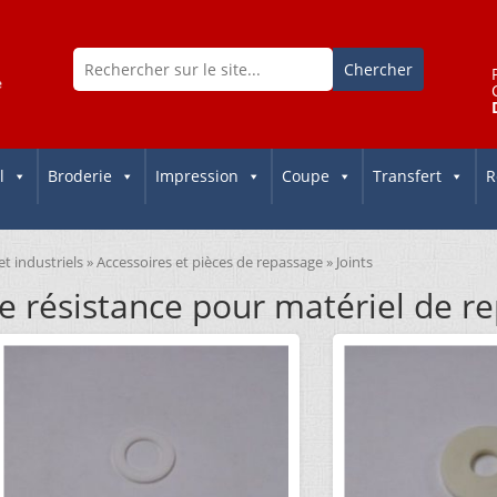
l
Broderie
Impression
Coupe
Transfert
R
et industriels
»
Accessoires et pièces de repassage
» Joints
de résistance pour matériel de r