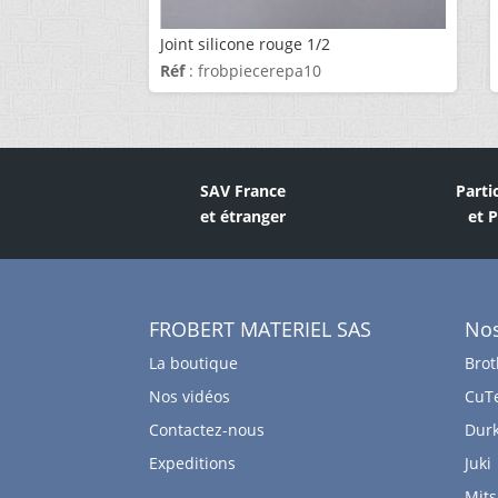
Joint silicone rouge 1/2
Réf
: frobpiecerepa10
SAV France
Parti
et étranger
et 
FROBERT MATERIEL SAS
No
La boutique
Brot
Nos vidéos
CuT
Contactez-nous
Dur
Expeditions
Juki
Mits