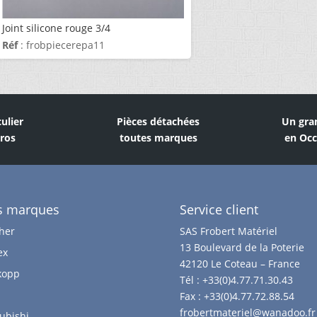
Joint silicone rouge 3/4
Réf
: frobpiecerepa11
culier
Pièces détachées
Un gra
Pros
toutes marques
en Occ
s marques
Service client
her
SAS Frobert Matériel
13 Boulevard de la Poterie
ex
42120 Le Coteau – France
kopp
Tél :
+33(0)4.77.71.30.43
Fax :
+33(0)4.77.72.88.54
frobertmateriel@wanadoo.fr
ubishi