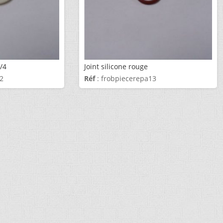
3/4
Joint silicone rouge
12
Réf
: frobpiecerepa13