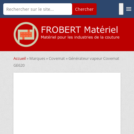
Accueil
»
Marques
»
Covemat
» Générateur vapeur Covemat
GE620