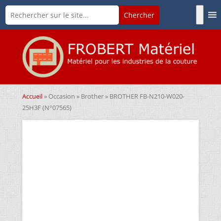
Accueil
»
Occasion
»
Brother
» BROTHER FB-N210-W020-
25H3F (N°07565)