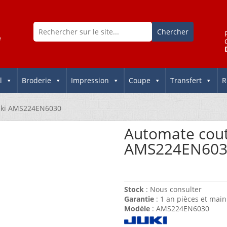
l
Broderie
Impression
Coupe
Transfert
R
Juki AMS224EN6030
Automate cout
AMS224EN603
Stock
: Nous consulter
Garantie
: 1 an pièces et main
Modèle
: AMS224EN6030