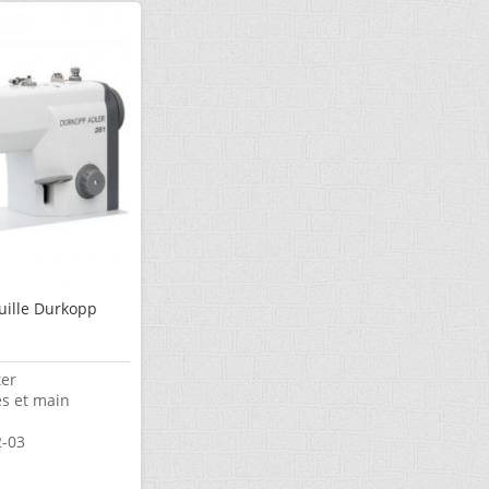
uille Durkopp
ter
es et main
2-03