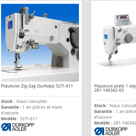
Piqueuse Zig-Zag Durkopp 527i-811
Piqueuse plate 1 aig
281-140342-03
Stock
: Nous consulter
Stock
: Nous consul
Garantie
: 1 an pièces et main
Garantie
: 1 an pièc
d'oeuvre
d'oeuvre
Modèle
: 527i-811
Modèle
: 281-14034