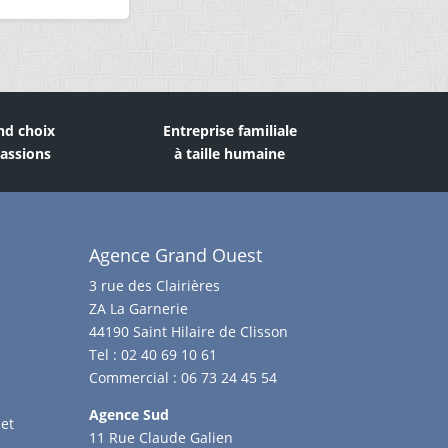
nd choix
Entreprise familiale
assions
à taille humaine
Agence Grand Ouest
3 rue des Clairières
ZA La Garnerie
44190 Saint Hilaire de Clisson
Tel :
02 40 69 10 61
Commercial :
06 73 24 45 54
Agence Sud
et
11 Rue Claude Galien