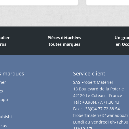
culier
Pièces détachées
Un gra
Pros
toutes marques
en Occ
s marques
Service client
her
SAS Frobert Matériel
13 Boulevard de la Poterie
ex
42120 Le Coteau – France
kopp
Tél :
+33(0)4.77.71.30.43
Fax :
+33(0)4.77.72.88.54
frobertmateriel@wanadoo.fr
ubishi
Lundi au Vendredi 8h-12h30 
asus
13h30-17h