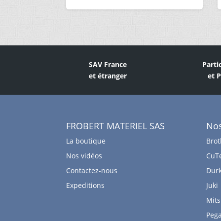
SAV France
Parti
et étranger
et 
FROBERT MATERIEL SAS
No
La boutique
Brot
Nos vidéos
CuT
Contactez-nous
Dur
Expeditions
Juki
Mits
Peg