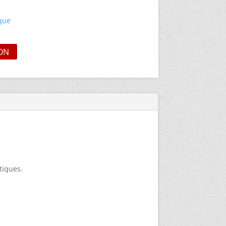
ique
ON
tiques.