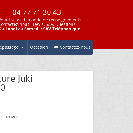
04 77 71 30 43
Pour toutes demande de renseignements
Contactez-nous
! Devis, SAV, Questions
Du Lundi au Samedi : SAV Téléphonique
epassage
Occasion
Contactez-nous
ure Juki
0
 d'oeuvre